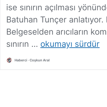
ise sınırın açılması yönün
Batuhan Tunçer anlatıyor. 
Belgeselden arıcıların komş
“Sınır
sınırın …
okumayı sürdür
tanımayan
arılar,
insanlara
Haberci · Coşkun Aral
örnek
olsun”
|
Agos
Gazetesi
Röportajı