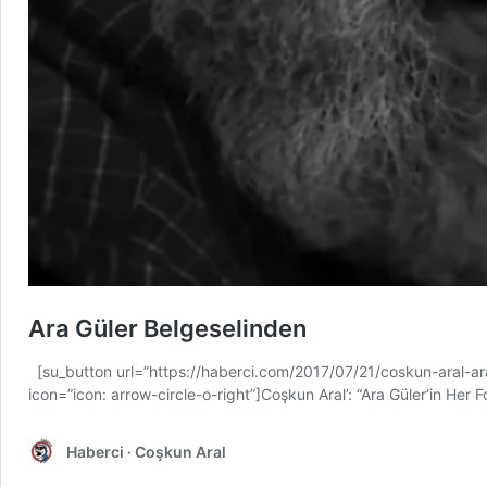
Ara Güler Belgeselinden
[su_button url=”https://haberci.com/2017/07/21/coskun-aral-ara-
icon=”icon: arrow-circle-o-right”]Coşkun Aral’: “Ara Güler’in Her 
Haberci · Coşkun Aral