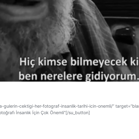
gulerin-cektigi-her-fotograf-insanlik-tarihi-icin-onemli/” target=”b
Fotoğrafı İnsanlık İçin Çok Önemli”[/su_button]