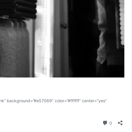
lank” background=”#e57069″ color=”#ffffff” center=”yes”
Yorum
0