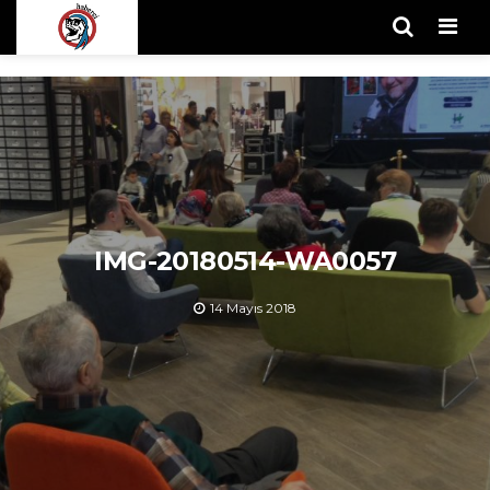
Men
IMG-20180514-WA0057
14 Mayıs 2018