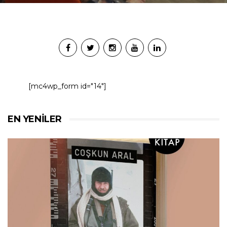
[mc4wp_form id="14"]
EN YENILER