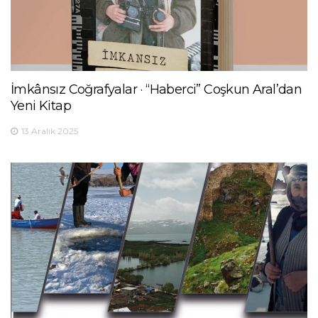
İmkânsız Coğrafyalar · “Haberci” Coşkun Aral’dan
Yeni Kitap
13 Aralık 2025