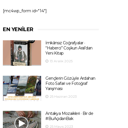
[mc4wp_form id="14"]
EN YENILER
İmkânsız Coğrafyalar ·
“Haberci” Coşkun Aral’dan
Yeni Kitap
13 Aralık 2025
Gençlerin Gözüyle Ardahan
Foto Safari ve Fotoğraf
Yarışması
25 Haziran 2023
Antakya Mozaikleri · Bir de
#BuAçıdanBak
25 Mayıs 2023