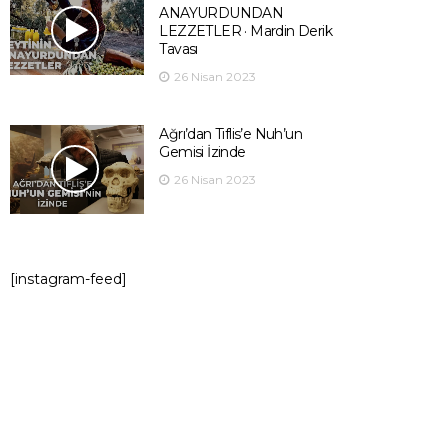
ANAYURDUNDAN
LEZZETLER · Mardin Derik
Tavası
26 Nisan 2023
Ağrı’dan Tiflis’e Nuh’un
Gemisi İzinde
26 Nisan 2023
[instagram-feed]