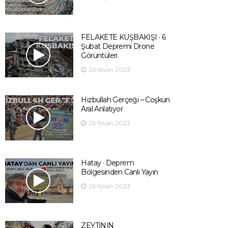
FELAKETE KUŞBAKIŞI · 6
Şubat Depremi Drone
Görüntüleri
26 Nisan 2023
Hizbullah Gerçeği – Coşkun
Aral Anlatıyor
26 Nisan 2023
Hatay · Deprem
Bölgesinden Canlı Yayın
26 Nisan 2023
ZEYTİNİN