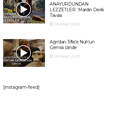
ANAYURDUNDAN
LEZZETLER · Mardin Derik
Tavası
26 Nisan 2023
Ağrı’dan Tiflis’e Nuh’un
Gemisi İzinde
26 Nisan 2023
[instagram-feed]