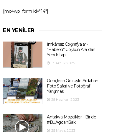
[mc4wp_form id="14"]
EN YENILER
İmkânsız Coğrafyalar ·
“Haberci” Coşkun Aral’dan
Yeni Kitap
13 Aralık 2025
Gençlerin Gözüyle Ardahan
Foto Safari ve Fotoğraf
Yarışması
25 Haziran 2023
Antakya Mozaikleri · Bir de
#BuAçıdanBak
25 Mayıs 2023