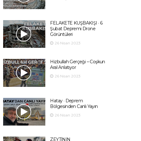
FELAKETE KUŞBAKIŞI · 6
Şubat Depremi Drone
Görüntüleri
26 Nisan 2023
Hizbullah Gerçeği – Coşkun
Aral Anlatıyor
26 Nisan 2023
Hatay · Deprem
Bölgesinden Canlı Yayın
26 Nisan 2023
ZEYTİNİN