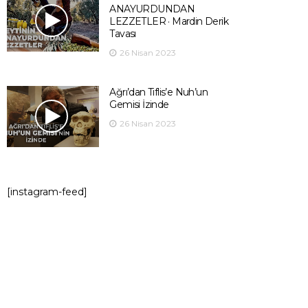
ANAYURDUNDAN
LEZZETLER · Mardin Derik
Tavası
26 Nisan 2023
Ağrı’dan Tiflis’e Nuh’un
Gemisi İzinde
26 Nisan 2023
[instagram-feed]