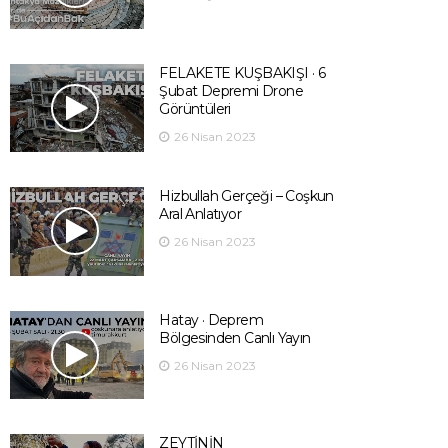
FELAKETE KUŞBAKIŞI · 6
Şubat Depremi Drone
Görüntüleri
26 Nisan 2023
Hizbullah Gerçeği – Coşkun
Aral Anlatıyor
26 Nisan 2023
Hatay · Deprem
Bölgesinden Canlı Yayın
26 Nisan 2023
ZEYTİNİN