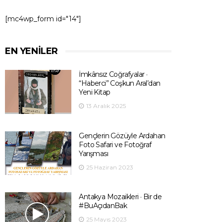
[mc4wp_form id="14"]
EN YENILER
İmkânsız Coğrafyalar ·
“Haberci” Coşkun Aral’dan
Yeni Kitap
13 Aralık 2025
Gençlerin Gözüyle Ardahan
Foto Safari ve Fotoğraf
Yarışması
25 Haziran 2023
Antakya Mozaikleri · Bir de
#BuAçıdanBak
25 Mayıs 2023