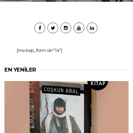
[mc4wp_form id="14"]
EN YENILER