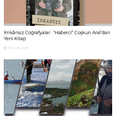
İmkânsız Coğrafyalar · “Haberci” Coşkun Aral’dan
Yeni Kitap
13 Aralık 2025