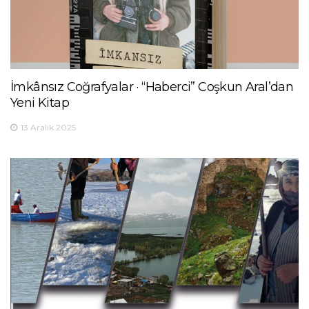
İmkânsız Coğrafyalar · “Haberci” Coşkun Aral’dan
Yeni Kitap
13 Aralık 2025