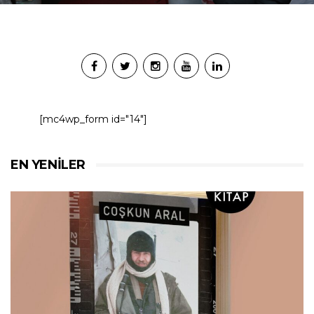
[mc4wp_form id="14"]
EN YENILER