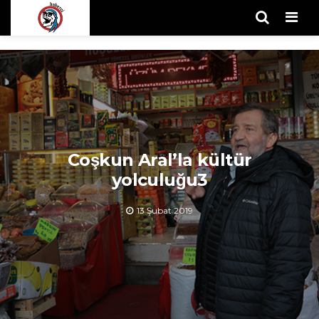
Men
Coşkun Aral’la kültür
yolculuğu3
13 Şubat 2019