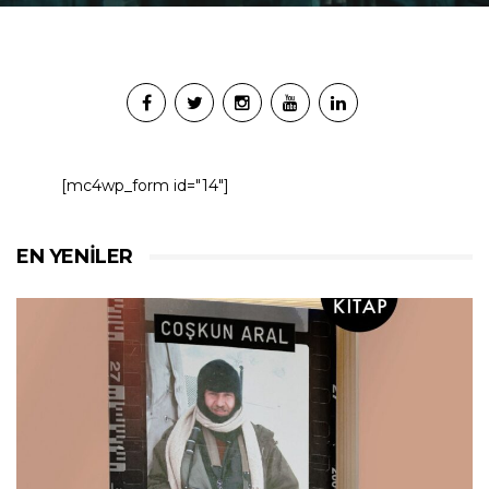
[mc4wp_form id="14"]
EN YENILER