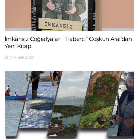
İmkânsız Coğrafyalar · “Haberci” Coşkun Aral’dan
Yeni Kitap
13 Aralık 2025