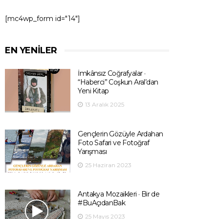
[mc4wp_form id="14"]
EN YENILER
İmkânsız Coğrafyalar ·
“Haberci” Coşkun Aral’dan
Yeni Kitap
13 Aralık 2025
Gençlerin Gözüyle Ardahan
Foto Safari ve Fotoğraf
Yarışması
25 Haziran 2023
Antakya Mozaikleri · Bir de
#BuAçıdanBak
25 Mayıs 2023