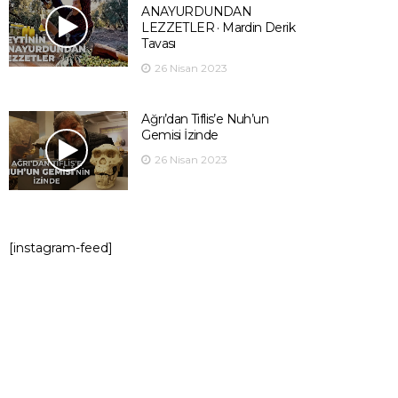
ANAYURDUNDAN
LEZZETLER · Mardin Derik
Tavası
26 Nisan 2023
Ağrı’dan Tiflis’e Nuh’un
Gemisi İzinde
26 Nisan 2023
[instagram-feed]