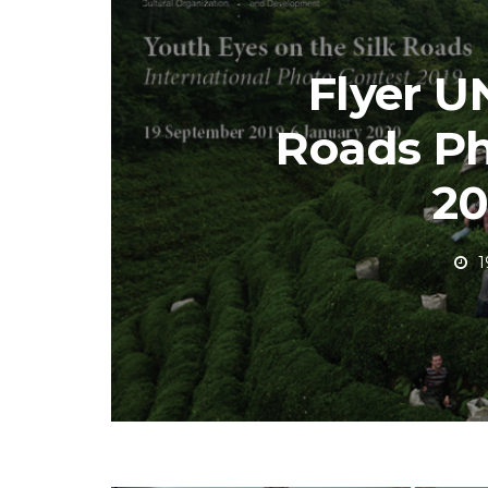
Flyer U
Roads Ph
20
1