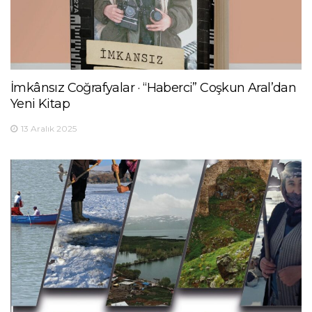
İmkânsız Coğrafyalar · “Haberci” Coşkun Aral’dan
Yeni Kitap
13 Aralık 2025