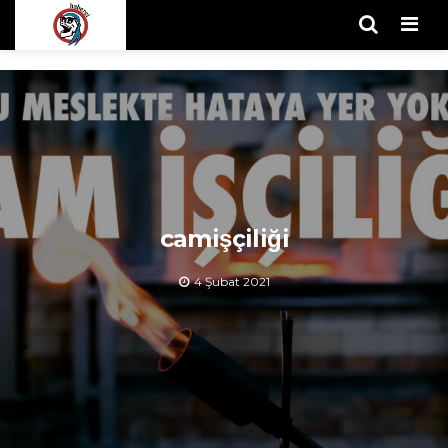
Men
camişçiliği
4 Şubat 2021