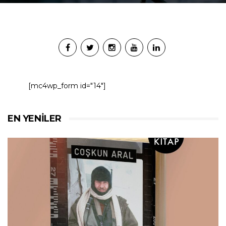
[mc4wp_form id="14"]
EN YENILER