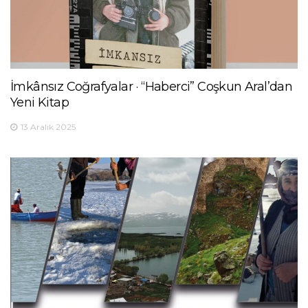
İmkânsız Coğrafyalar · “Haberci” Coşkun Aral’dan
Yeni Kitap
13 Aralık 2025