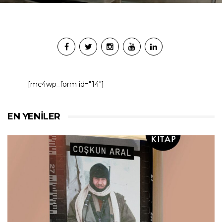
[mc4wp_form id="14"]
EN YENILER