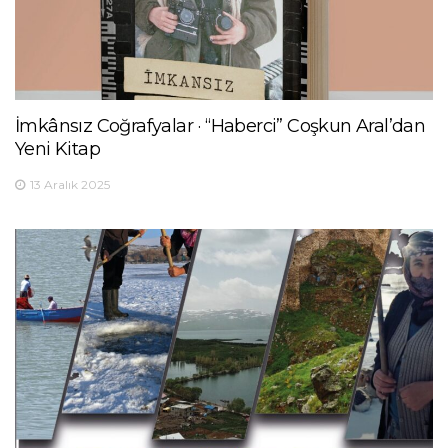
İmkânsız Coğrafyalar · “Haberci” Coşkun Aral’dan
Yeni Kitap
13 Aralık 2025