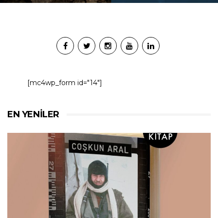
[mc4wp_form id="14"]
EN YENILER