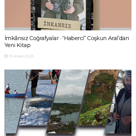
İmkânsız Coğrafyalar · “Haberci” Coşkun Aral’dan
Yeni Kitap
13 Aralık 2025