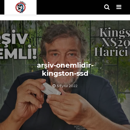
Men
arşiv-onemlidir-
kingston-ssd
5 Eylül 2022