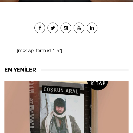
[mc4wp_form id="14"]
EN YENILER