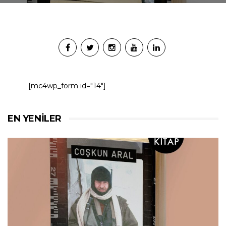
[mc4wp_form id="14"]
EN YENILER