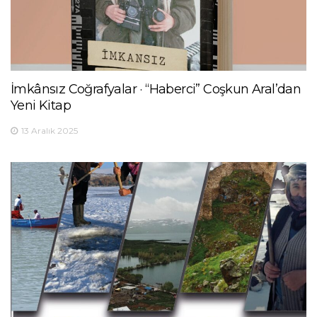
İmkânsız Coğrafyalar · “Haberci” Coşkun Aral’dan
Yeni Kitap
13 Aralık 2025