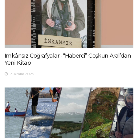
İmkânsız Coğrafyalar · “Haberci” Coşkun Aral’dan
Yeni Kitap
13 Aralık 2025