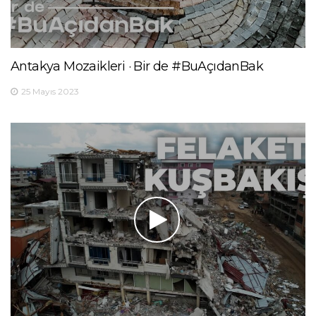
Antakya Mozaikleri · Bir de #BuAçıdanBak
25 Mayıs 2023