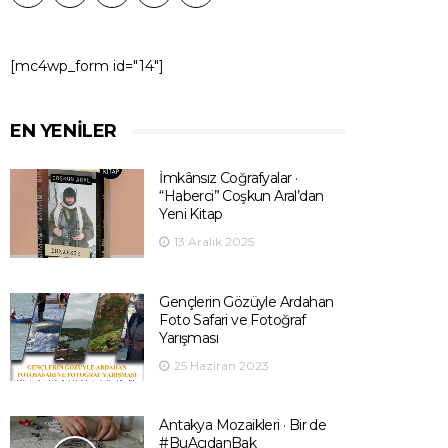
[mc4wp_form id="14"]
EN YENILER
İmkânsız Coğrafyalar ·
“Haberci” Coşkun Aral’dan
Yeni Kitap
13 Aralık 2025
Gençlerin Gözüyle Ardahan
Foto Safari ve Fotoğraf
Yarışması
25 Haziran 2023
Antakya Mozaikleri · Bir de
#BuAçıdanBak