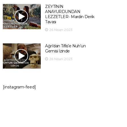
ZEYTİNİN
ANAYURDUNDAN
LEZZETLER · Mardin Derik
Tavası
26 Nisan 2023
Ağrı’dan Tiflis’e Nuh’un
Gemisi İzinde
26 Nisan 2023
[instagram-feed]