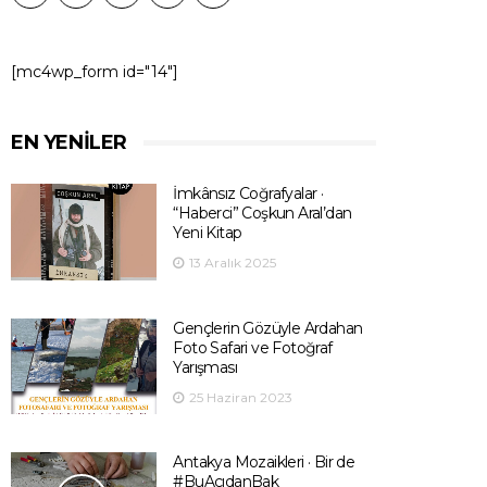
[mc4wp_form id="14"]
EN YENILER
İmkânsız Coğrafyalar ·
“Haberci” Coşkun Aral’dan
Yeni Kitap
13 Aralık 2025
Gençlerin Gözüyle Ardahan
Foto Safari ve Fotoğraf
Yarışması
25 Haziran 2023
Antakya Mozaikleri · Bir de
#BuAçıdanBak