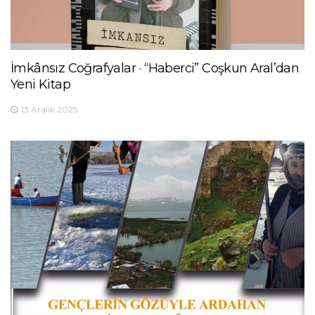
İmkânsız Coğrafyalar · “Haberci” Coşkun Aral’dan
Yeni Kitap
13 Aralık 2025