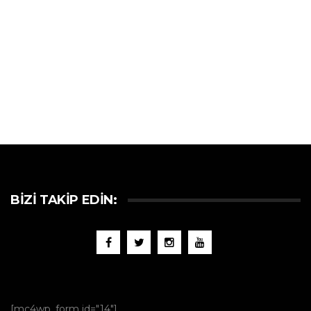
BIZI TAKIP EDIN:
[mc4wp_form id="14"]