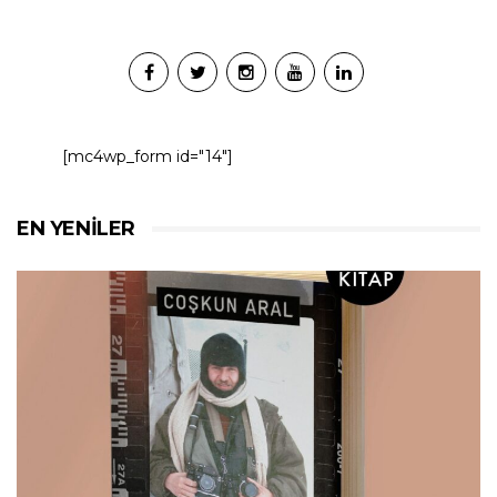
[mc4wp_form id="14"]
EN YENILER