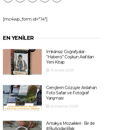
[mc4wp_form id="14"]
EN YENILER
İmkânsız Coğrafyalar ·
“Haberci” Coşkun Aral’dan
Yeni Kitap
13 Aralık 2025
Gençlerin Gözüyle Ardahan
Foto Safari ve Fotoğraf
Yarışması
25 Haziran 2023
Antakya Mozaikleri · Bir de
#BuAçıdanBak