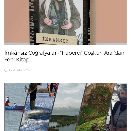
İmkânsız Coğrafyalar · “Haberci” Coşkun Aral’dan
Yeni Kitap
13 Aralık 2025