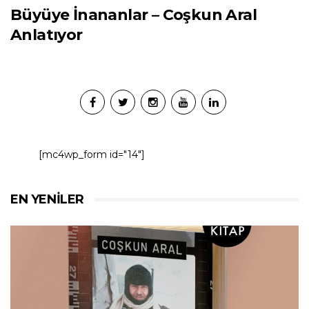
Büyüye İnananlar – Coşkun Aral
Anlatıyor
[mc4wp_form id="14"]
EN YENILER