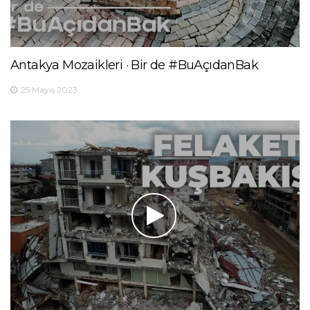
Antakya Mozaikleri · Bir de #BuAçıdanBak
25 Mayıs 2023