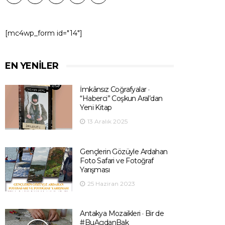
[mc4wp_form id="14"]
EN YENILER
İmkânsız Coğrafyalar ·
“Haberci” Coşkun Aral’dan
Yeni Kitap
13 Aralık 2025
Gençlerin Gözüyle Ardahan
Foto Safari ve Fotoğraf
Yarışması
25 Haziran 2023
Antakya Mozaikleri · Bir de
#BuAçıdanBak