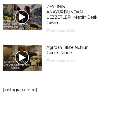
ZEYTİNİN
ANAYURDUNDAN
LEZZETLER · Mardin Derik
Tavası
26 Nisan 2023
Ağrı’dan Tiflis’e Nuh’un
Gemisi İzinde
26 Nisan 2023
[instagram-feed]