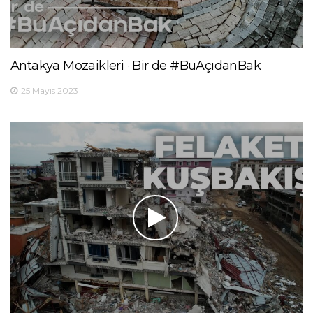
Antakya Mozaikleri · Bir de #BuAçıdanBak
25 Mayıs 2023