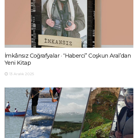
İmkânsız Coğrafyalar · “Haberci” Coşkun Aral’dan
Yeni Kitap
13 Aralık 2025