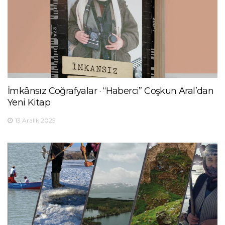
İmkânsız Coğrafyalar · “Haberci” Coşkun Aral’dan
Yeni Kitap
13 Aralık 2025