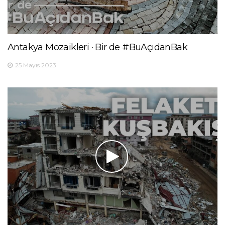
Antakya Mozaikleri · Bir de #BuAçıdanBak
25 Mayıs 2023