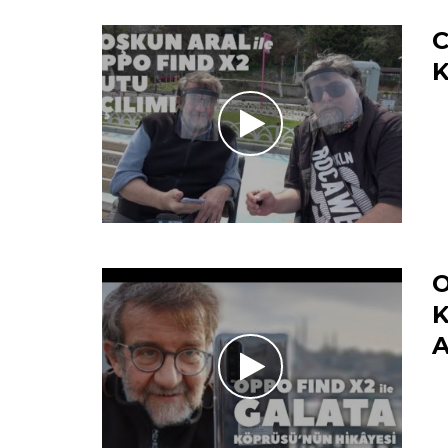
C
K
O
K
A