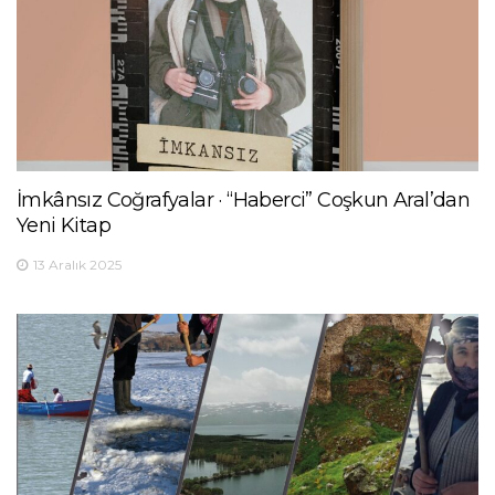
İmkânsız Coğrafyalar · “Haberci” Coşkun Aral’dan
Yeni Kitap
13 Aralık 2025