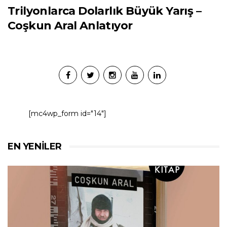
Trilyonlarca Dolarlık Büyük Yarış –
Coşkun Aral Anlatıyor
[mc4wp_form id="14"]
EN YENILER