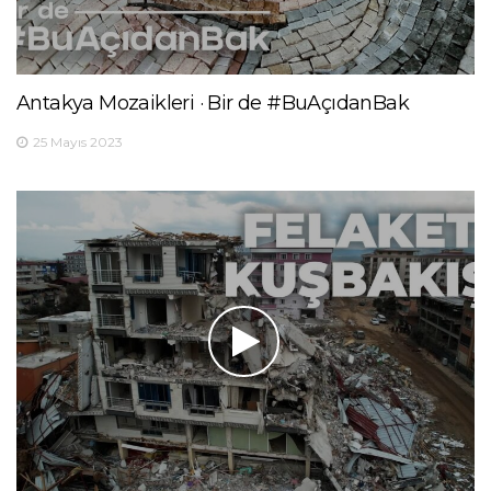
Antakya Mozaikleri · Bir de #BuAçıdanBak
25 Mayıs 2023