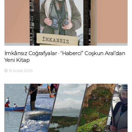
İmkânsız Coğrafyalar · “Haberci” Coşkun Aral’dan
Yeni Kitap
13 Aralık 2025