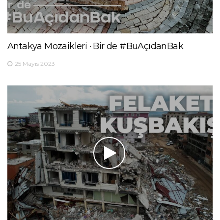
Antakya Mozaikleri · Bir de #BuAçıdanBak
25 Mayıs 2023