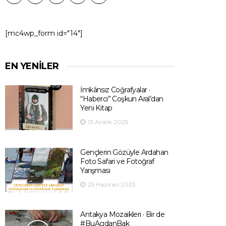
[mc4wp_form id="14"]
EN YENILER
İmkânsız Coğrafyalar ·
“Haberci” Coşkun Aral’dan
Yeni Kitap
13 Aralık 2025
Gençlerin Gözüyle Ardahan
Foto Safari ve Fotoğraf
Yarışması
25 Haziran 2023
Antakya Mozaikleri · Bir de
#BuAçıdanBak