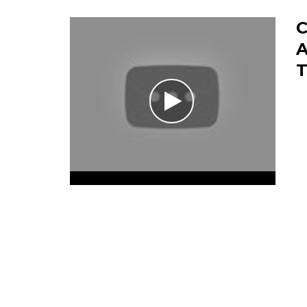
C
A
T
/hqdefault.jpg" />