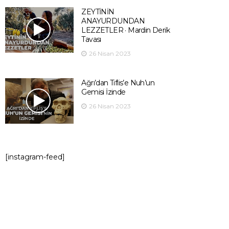
ZEYTİNİN
ANAYURDUNDAN
LEZZETLER · Mardin Derik
Tavası
26 Nisan 2023
Ağrı’dan Tiflis’e Nuh’un
Gemisi İzinde
26 Nisan 2023
[instagram-feed]