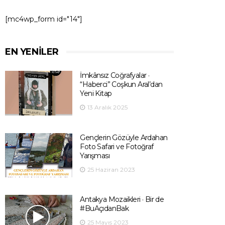
[mc4wp_form id="14"]
EN YENILER
İmkânsız Coğrafyalar ·
“Haberci” Coşkun Aral’dan
Yeni Kitap
13 Aralık 2025
Gençlerin Gözüyle Ardahan
Foto Safari ve Fotoğraf
Yarışması
25 Haziran 2023
Antakya Mozaikleri · Bir de
#BuAçıdanBak
25 Mayıs 2023