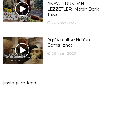
ANAYURDUNDAN
LEZZETLER · Mardin Derik
Tavası
26 Nisan 2023
Ağrı’dan Tiflis’e Nuh’un
Gemisi İzinde
26 Nisan 2023
[instagram-feed]