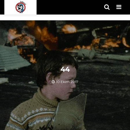
Men
44
10 Ekim 2017