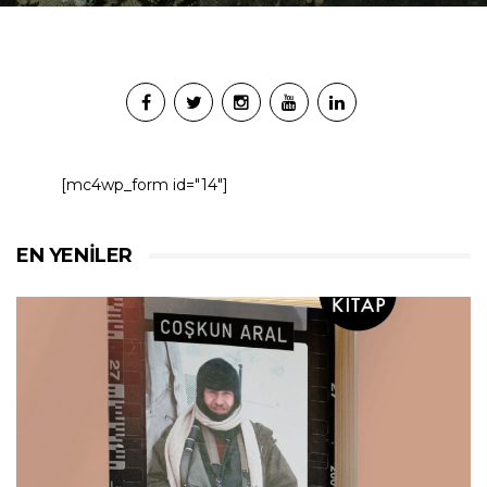
[mc4wp_form id="14"]
EN YENILER