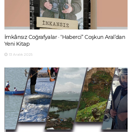
İmkânsız Coğrafyalar · “Haberci” Coşkun Aral’dan
Yeni Kitap
13 Aralık 2025