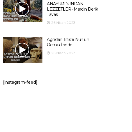
ANAYURDUNDAN
LEZZETLER · Mardin Derik
Tavası
26 Nisan 2023
Ağrı’dan Tiflis’e Nuh’un
Gemisi İzinde
26 Nisan 2023
[instagram-feed]