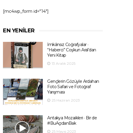
[mc4wp_form id="14"]
EN YENILER
İmkânsız Coğrafyalar ·
“Haberci” Coşkun Aral’dan
Yeni Kitap
13 Aralık 2025
Gençlerin Gözüyle Ardahan
Foto Safari ve Fotoğraf
Yarışması
25 Haziran 2023
Antakya Mozaikleri · Bir de
#BuAçıdanBak
25 Mayıs 2023