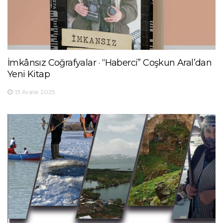
İmkânsız Coğrafyalar · “Haberci” Coşkun Aral’dan
Yeni Kitap
13 Aralık 2025