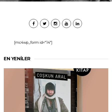
[mc4wp_form id="14"]
EN YENILER