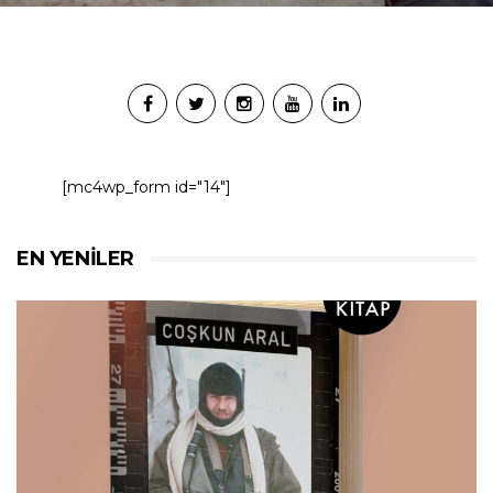
[mc4wp_form id="14"]
EN YENILER