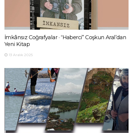
İmkânsız Coğrafyalar · “Haberci” Coşkun Aral’dan
Yeni Kitap
13 Aralık 2025