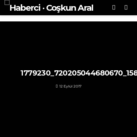
Men
1779230_720205044680670_15
12 Eylül 2017