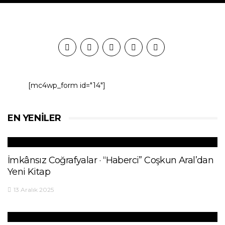
[mc4wp_form id="14"]
EN YENILER
İmkânsız Coğrafyalar · “Haberci” Coşkun Aral’dan
Yeni Kitap
13 Aralık 2025