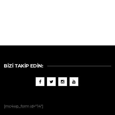
BIZI TAKIP EDIN:
[mc4wp_form id="14"]