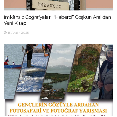
İmkânsız Coğrafyalar · “Haberci” Coşkun Aral’dan
Yeni Kitap
13 Aralık 2025