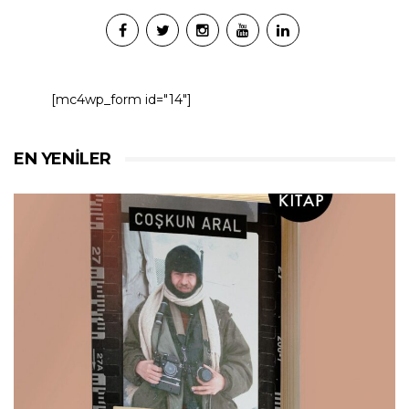
[mc4wp_form id="14"]
EN YENILER