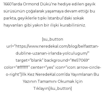
1660’larda Ormond Dükü’ne hediye edilen geyik
sürüsünün çoğalarak yaşamaya devam ettiği bu
parkta, geyiklerle tıpkı İstanbul’daki sokak
hayvanları gibi yakın bir ilişki kurabilirsiniz.
[su_button
url=”https://www.neredekal.com/blog/belfasttan-
dubline-uzanan-irlanda-yolculugum/”
target=”blank” background=”#e57069″
color=”#ffffff” center=”yes” icon=”icon: arrow-circle-
o-right”]İlk Kez NeredeKal.com’da Yayımlanan Bu
Yazının Tamamını Okumak İçin
Tıklayın[/su_button]