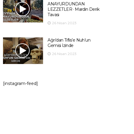
ANAYURDUNDAN
LEZZETLER · Mardin Derik
Tavası
26 Nisan 2023
Ağrı’dan Tiflis’e Nuh’un
Gemisi İzinde
26 Nisan 2023
[instagram-feed]