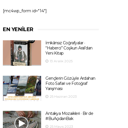
[mc4wp_form id="14"]
EN YENILER
İmkânsız Coğrafyalar ·
“Haberci” Coşkun Aral’dan
Yeni Kitap
13 Aralık 2025
Gençlerin Gözüyle Ardahan
Foto Safari ve Fotoğraf
Yarışması
25 Haziran 2023
Antakya Mozaikleri · Bir de
#BuAçıdanBak
25 Mayıs 2023