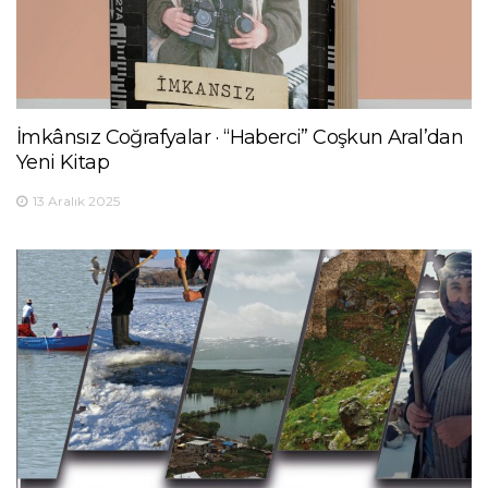
İmkânsız Coğrafyalar · “Haberci” Coşkun Aral’dan
Yeni Kitap
13 Aralık 2025