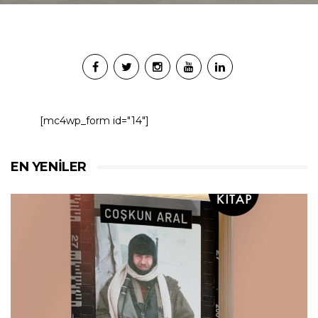
[mc4wp_form id="14"]
EN YENILER