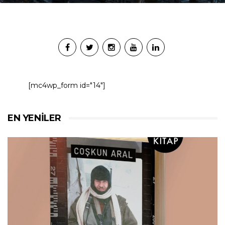
[mc4wp_form id="14"]
EN YENILER