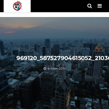
Men
969120_587527904615052_2103
16 Ekim 2017