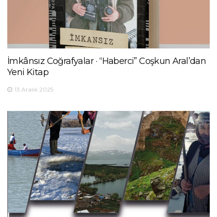
İmkânsız Coğrafyalar · “Haberci” Coşkun Aral’dan
Yeni Kitap
13 Aralık 2025