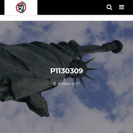
Men
P1130309
16 Ekim 2017