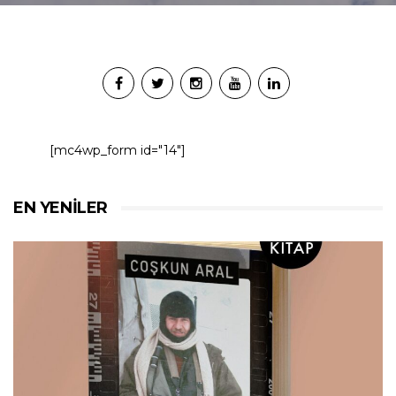
[mc4wp_form id="14"]
EN YENILER