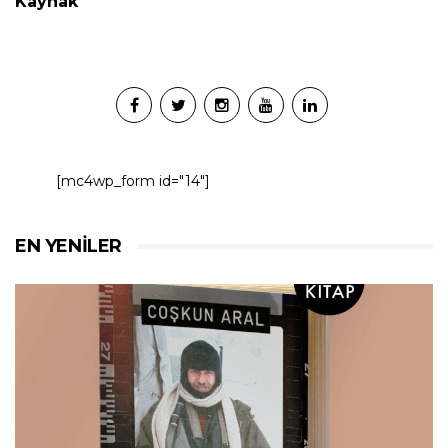
Kaynak
[mc4wp_form id="14"]
EN YENILER