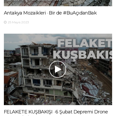
Antakya Mozaikleri · Bir de #BuAçıdanBak
25 Mayıs 2023
FELAKETE KUŞBAKIŞI · 6 Şubat Depremi Drone