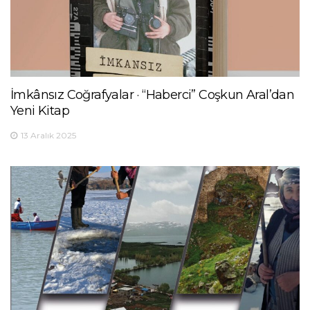
İmkânsız Coğrafyalar · “Haberci” Coşkun Aral’dan
Yeni Kitap
13 Aralık 2025