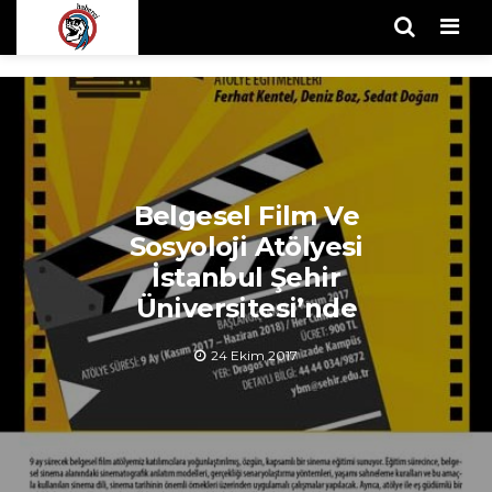
Men
Belgesel Film Ve
Sosyoloji Atölyesi
İstanbul Şehir
Üniversitesi’nde
24 Ekim 2017