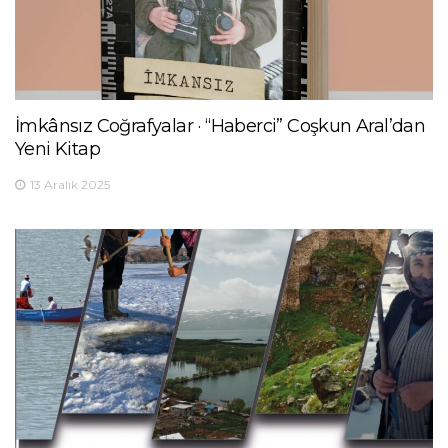
İmkânsız Coğrafyalar · “Haberci” Coşkun Aral’dan
Yeni Kitap
13 Aralık 2025