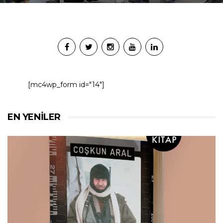
[mc4wp_form id="14"]
EN YENILER