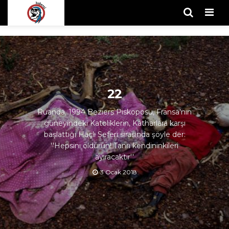
Men
22
Ruanda, 1994 Beziers Piskoposu, Fransa'nın
güneyindeki Katoliklerin, Katharlara karşı
başlattığı Haçlı Seferi sırasında şöyle der:
''Hepsini öldürün! Tanrı kendininkileri
ayıracaktır''
3 Ocak 2018