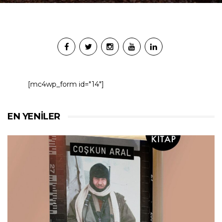
[mc4wp_form id="14"]
EN YENILER