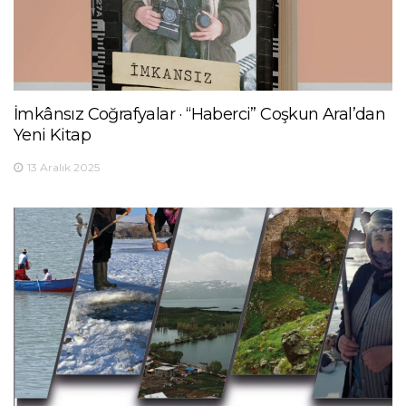
İmkânsız Coğrafyalar · “Haberci” Coşkun Aral’dan
Yeni Kitap
13 Aralık 2025