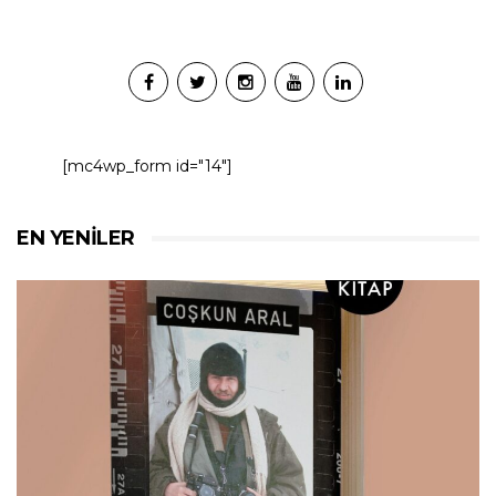
[mc4wp_form id="14"]
EN YENILER