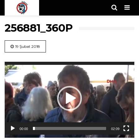
Men
256881_360P
19 Şubat 2018
Video
oynatıcı
00:00
02:09