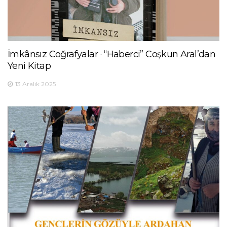
İmkânsız Coğrafyalar · “Haberci” Coşkun Aral’dan
Yeni Kitap
13 Aralık 2025