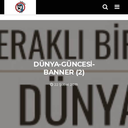
Men
DÜNYA-GÜNCESİ-
BANNER (2)
22 Şubat 2018