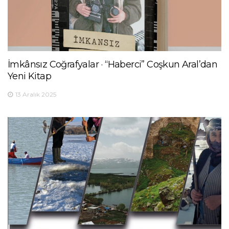
İmkânsız Coğrafyalar · “Haberci” Coşkun Aral’dan
Yeni Kitap
13 Aralık 2025