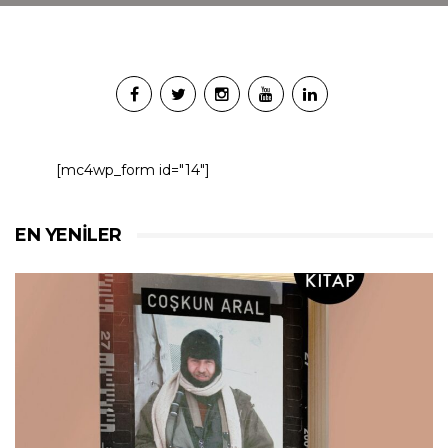
[mc4wp_form id="14"]
EN YENILER