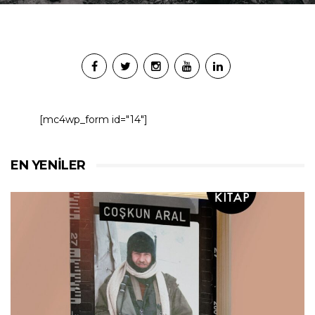
[mc4wp_form id="14"]
EN YENILER