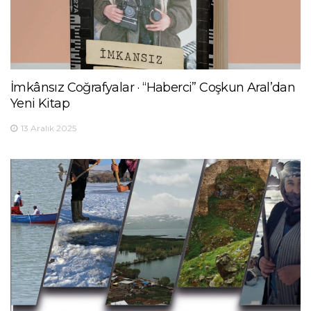
İmkânsız Coğrafyalar · “Haberci” Coşkun Aral’dan
Yeni Kitap
13 Aralık 2025