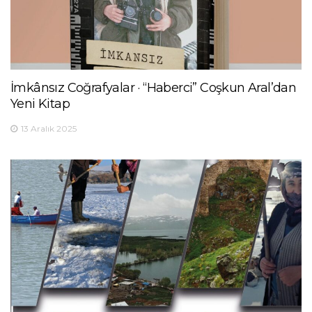
İmkânsız Coğrafyalar · “Haberci” Coşkun Aral’dan
Yeni Kitap
13 Aralık 2025