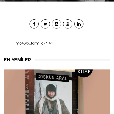
[mc4wp_form id="14"]
EN YENILER