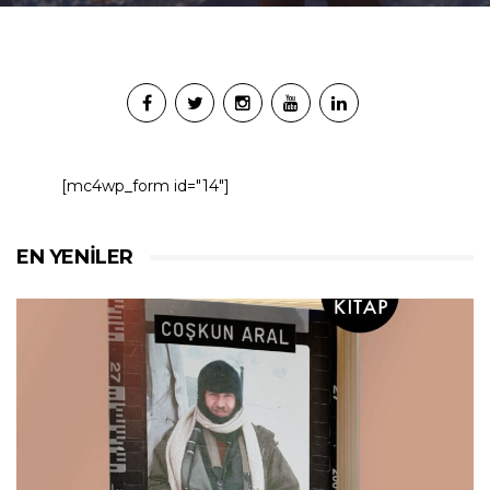
[mc4wp_form id="14"]
EN YENILER