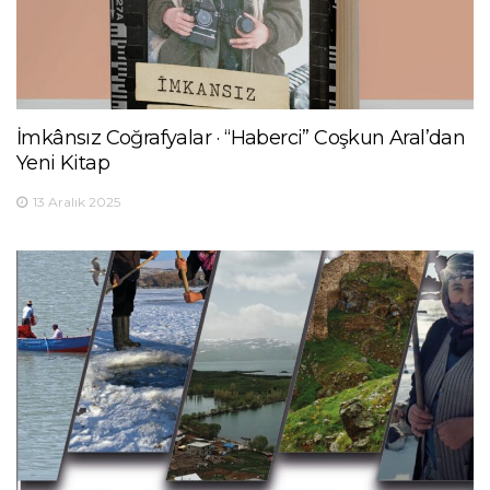
İmkânsız Coğrafyalar · “Haberci” Coşkun Aral’dan
Yeni Kitap
13 Aralık 2025