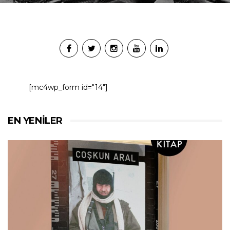
[mc4wp_form id="14"]
EN YENILER