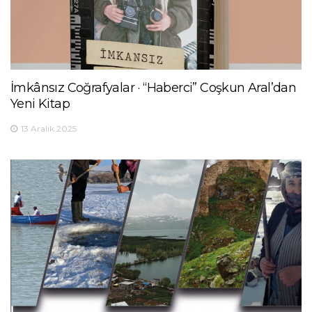
İmkânsız Coğrafyalar · “Haberci” Coşkun Aral’dan
Yeni Kitap
13 Aralık 2025