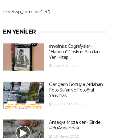
[mc4wp_form id="14"]
EN YENILER
İmkânsız Coğrafyalar ·
“Haberci” Coşkun Aral’dan
Yeni Kitap
13 Aralık 2025
Gençlerin Gözüyle Ardahan
Foto Safari ve Fotoğraf
Yarışması
25 Haziran 2023
Antakya Mozaikleri · Bir de
#BuAçıdanBak
25 Mayıs 2023