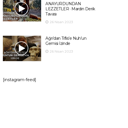
ANAYURDUNDAN
LEZZETLER · Mardin Derik
Tavası
26 Nisan 2023
Ağrı’dan Tiflis’e Nuh’un
Gemisi İzinde
26 Nisan 2023
[instagram-feed]