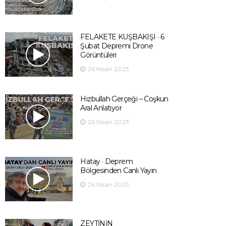
FELAKETE KUŞBAKIŞI · 6
Şubat Depremi Drone
Görüntüleri
26 Nisan 2023
Hizbullah Gerçeği – Coşkun
Aral Anlatıyor
26 Nisan 2023
Hatay · Deprem
Bölgesinden Canlı Yayın
26 Nisan 2023
ZEYTİNİN