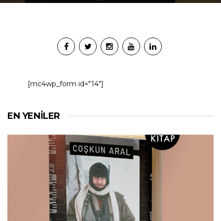
[mc4wp_form id="14"]
EN YENILER