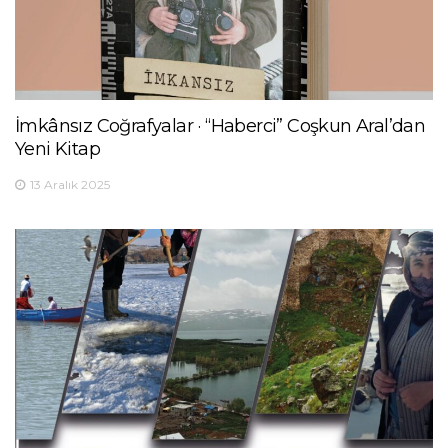
İmkânsız Coğrafyalar · “Haberci” Coşkun Aral’dan
Yeni Kitap
13 Aralık 2025