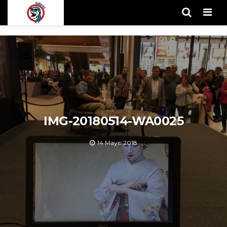
Men
IMG-20180514-WA0025
14 Mayıs 2018